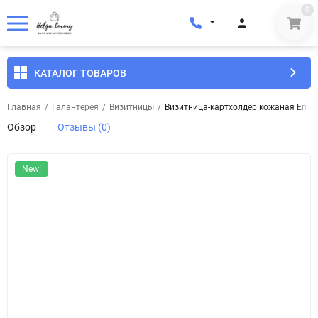
0
КАТАЛОГ ТОВАРОВ
Главная
/
Галантерея
/
Визитницы
/
Визитница-картхолдер кожаная Emins
Обзор
Отзывы (0)
New!