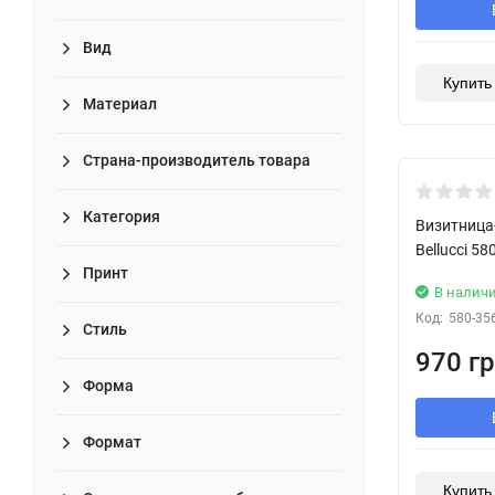
Вид
Купить 
Материал
Страна-производитель товара
New!
Категория
Визитница
Bellucci 5
Принт
В налич
Код:
580-35
Стиль
970 гр
Форма
Формат
Купить 