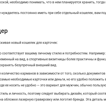
кой, необходимо понимать, что в нем планируется хранить, тогда
 не нуждаетесь постоянно иметь при себе отдельный кошелек, вам 
дер
скивая новый кошелек для карточек:
го соответствует вашему личному стилю и потребностям. Например
еменный на вид, а спортивные визитницы более практичны и функц
сохранять безупречный внешний вид.
 количество карманов в зависимости от того, сколько документов 
самые необходимые карточки или деньги, но его удобно положить
ежде ее носить не удобно — это вариант для мужчин, обычно польз
тиль и личность, поэтому следует выбирать дизайн, который соот
на обложке лазерную гравировку или логотип бренда. Эта деталь 