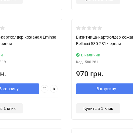
New!
-картхолдер кожаная Eminsa
Визитница-картхолдер кожа
 синяя
Bellucci 580-281 черная
ии
В наличии
7-19
Код:
580-281
н.
970 грн.
В корзину
В корзину
в 1 клик
Купить в 1 клик