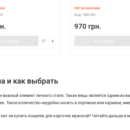
чии
Нет в наличии
32
Код:
580-281
н.
970 грн.
В корзину
В корзину
а и как выбрать
о и важный элемент личного стиля. Такая вещь является одним из 
ек. Такое количество неудобно носить в портмоне или кармане, им
тоит ли купить кошелек для карточек мужской? Читайте дальше и 