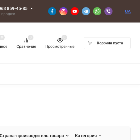
063 859-45-85
UA
л продаж
0
0
0
Корзина пуста
нное
Сравнение
Просмотренные
Страна-производитель товара
Категория