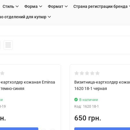
Стиль
Форма
Формат
Страна регистрации бренда
во отделений для купюр
New!
-картхолдер кожаная Eminsa
Визитница-картхолдер кожа
 темно-синяя
1620 18-1 черная
ии
В наличии
8-19
Код:
1620 18-1
н.
650 грн.