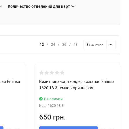
Количество отделений для карт
12
/
24
/
36
/
48
В наличии
New!
ная Eminsa
Визитница-картхолдер кожаная Eminsa
1620 18-3 темно-коричневая
В наличии
Код:
1620 18-3
650 грн.