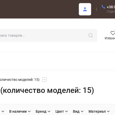
+38 
купателю
Отде
Избра
РОДАЖА
оличество моделей: 15)
(количество моделей: 15)
H
В наличии
Бренд
Цвет
Вид
Материал