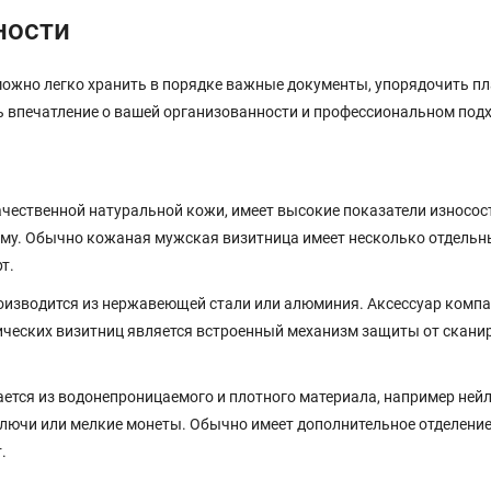
ности
ожно легко хранить в порядке важные документы, упорядочить пла
ть впечатление о вашей организованности и профессиональном подх
чественной натуральной кожи, имеет высокие показатели износост
рму. Обычно кожаная мужская визитница имеет несколько отдельны
т.
водится из нержавеющей стали или алюминия. Аксессуар компактен
еских визитниц является встроенный механизм защиты от сканир
ется из водонепроницаемого и плотного материала, например ней
ключи или мелкие монеты. Обычно имеет дополнительное отделени
.