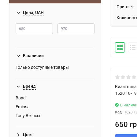
Принт
Цена, UAH
Количест
В наличии
Только доступные товары
New!
Бренд
Визитница
1620 18-19
Bond
В налич
Eminsa
Код:
1620 1
Tony Bellucci
650 гр
Цвет