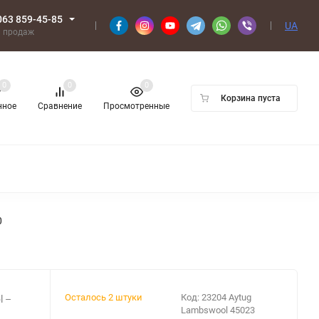
063 859-45-85
UA
л продаж
0
0
0
Корзина пуста
нное
Сравнение
Просмотренные
0
Осталось 2 штуки
Код:
23204 Aytug
l –
Lambswool 45023