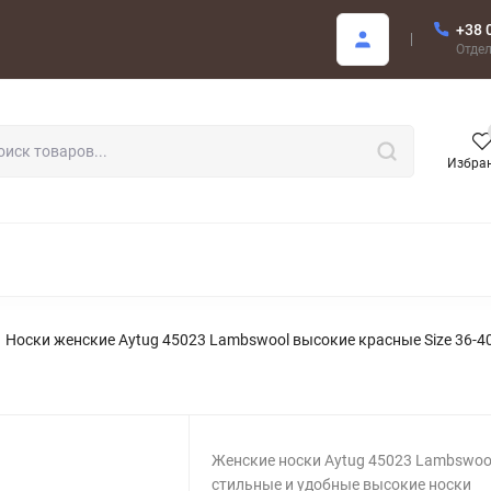
+38 
купателю
Отде
Избра
РОДАЖА
Носки женские Aytug 45023 Lambswool высокие красные Size 36-4
Женские носки Aytug 45023 Lambswoo
стильные и удобные высокие носки