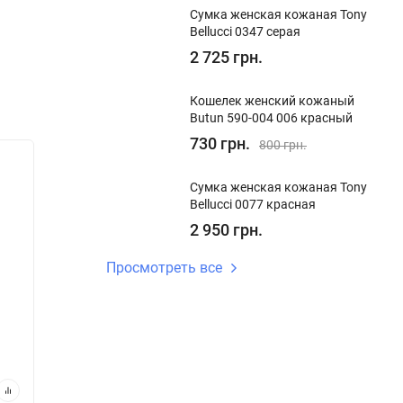
Сумка женская кожаная Tony
Bellucci 0347 серая
2 725 грн.
Кошелек женский кожаный
Butun 590-004 006 красный
730 грн.
800 грн.
Хит!
Хит!
Сумка женская кожаная Tony
Сумка-саквояж женская кожаная
Сумка-
Bellucci 0077 красная
Tony Bellucci 01033-213 светло-
Tony Be
2 950 грн.
коричневая
Просмотреть все
В наличии
В на
Код:
01033-213
Код:
010
4 995 грн.
4 99
В корзину