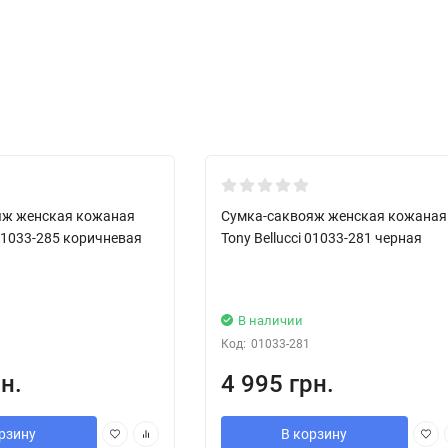
Хит!
яж женская кожаная
Сумка-саквояж женская кожаная
 01033-285 коричневая
Tony Bellucci 01033-281 черная
В наличии
Код:
01033-281
н.
4 995 грн.
рзину
В корзину