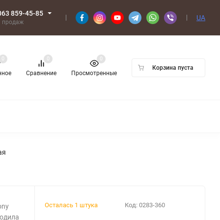
063 859-45-85
UA
л продаж
0
0
0
Корзина пуста
нное
Сравнение
Просмотренные
ая
Осталась 1 штука
Код:
0283-360
ony
кодила