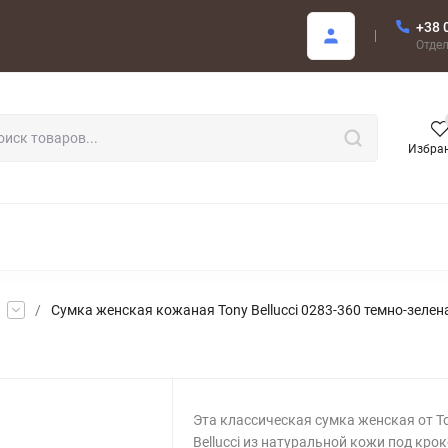
+38 
купателю
Отде
Избра
РОДАЖА
/
Сумка женская кожаная Tony Bellucci 0283-360 темно-зелен
Эта классическая сумка женская от T
Bellucci из натуральной кожи под кро