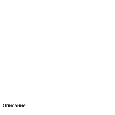
Описание
Характеристики
Отзывы (0)
Описание