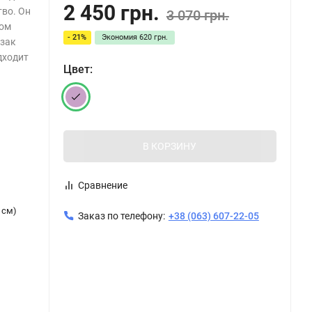
2 450 грн.
тво. Он
3 070 грн.
вом
- 21%
Экономия
620 грн.
зак
дходит
Цвет:
В КОРЗИНУ
Сравнение
 см)
Заказ по телефону:
+38 (063) 607-22-05