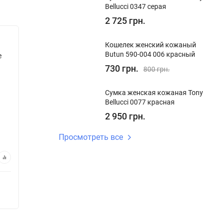
Bellucci 0347 серая
2 725 грн.
Кошелек женский кожаный
Butun 590-004 006 красный
e
Рюкзак женский кожаный Genuine
Рюкзак
Leather 638301 голубой
Leather
730 грн.
800 грн.
Сумка женская кожаная Tony
Bellucci 0077 красная
2 950 грн.
Нет в наличии
Нет в н
Просмотреть все
Код:
638301
Код:
543
2 880 грн.
3 07
В корзину