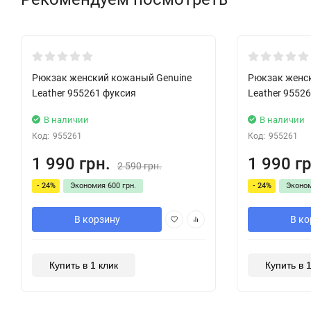
Скидка!
Скидка!
Рюкзак женский кожаный Genuine
Рюкзак женс
Leather 955261 фуксия
Leather 9552
В наличии
В наличии
Код:
955261
Код:
955261
1 990 грн.
1 990 гр
2 590 грн.
- 24%
Экономия
600 грн.
- 24%
Эконо
В корзину
В ко
Купить в 1 клик
Купить в 