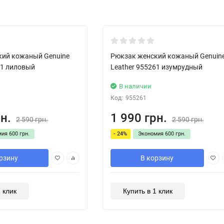
Скидка!
кий кожаный Genuine
Рюкзак женский кожаный Genuin
61 лиловый
Leather 955261 изумрудный
В наличии
Код:
955261
н.
1 990 грн.
2 590 грн.
2 590 грн.
мия
600 грн.
- 24%
Экономия
600 грн.
рзину
В корзину
1 клик
Купить в 1 клик