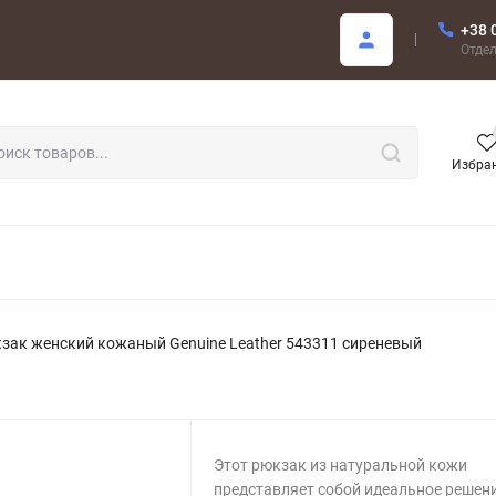
+38 
купателю
Отде
Избра
РОДАЖА
зак женский кожаный Genuine Leather 543311 сиреневый
Этот рюкзак из натуральной кожи
представляет собой идеальное решен