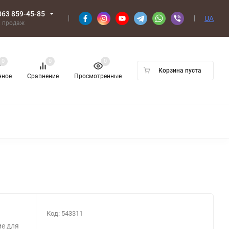
063 859-45-85
UA
л продаж
0
0
0
Корзина пуста
нное
Сравнение
Просмотренные
Код:
543311
ие для