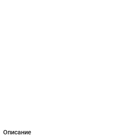
Описание
Характеристики
Отзывы (0)
Описание