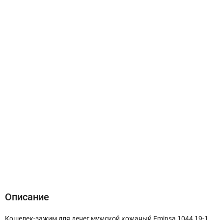
Описание
Характеристики
Отзывы (0)
Описание
Кошелек-зажим для денег мужской кожаный Eminsa 1044 19-1