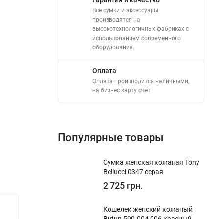
Все сумки и аксессуары
производятся на
высокотехнологичных фабриках с
использованием современного
оборудования.
Оплата
Оплата производится наличными,
на бизнес карту счет
Популярные товары
Сумка женская кожаная Tony
Bellucci 0347 серая
2 725 грн.
New!
New!
Кошелек женский кожаный
Butun 590-004 006 красный