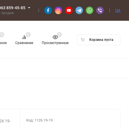
063 859-45-85
UA
л продаж
0
0
0
Корзина пуста
нное
Сравнение
Просмотренные
Код:
1126 19-19
6 19-