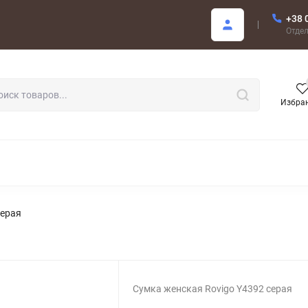
+38 
купателю
Отде
Избра
РОДАЖА
серая
Сумка женская Rovigo Y4392 серая