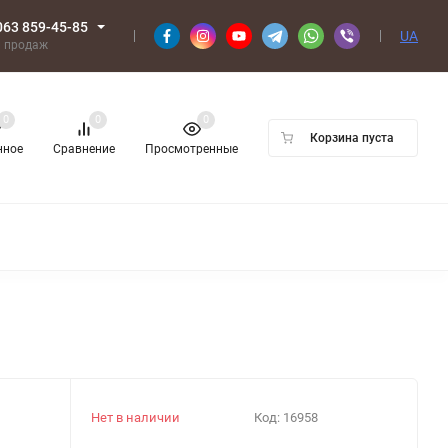
063 859-45-85
UA
л продаж
0
0
0
Корзина пуста
нное
Сравнение
Просмотренные
Нет в наличии
Код:
16958