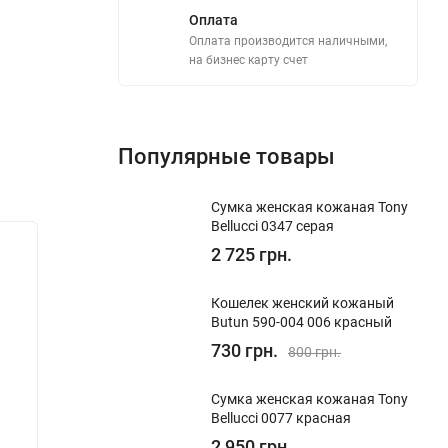
Оплата
Оплата производится наличными,
на бизнес карту счет
Популярные товары
Сумка женская кожаная Tony
Bellucci 0347 серая
Хит!
Хит!
2 725 грн.
Сумка-саквояж женская кожаная
Сумка-
Кошелек женский кожаный
Tony Bellucci 01033-213 светло-
Tony Be
Butun 590-004 006 красный
коричневая
730 грн.
800 грн.
В наличии
В на
Код:
01033-213
Код:
010
Сумка женская кожаная Tony
Bellucci 0077 красная
4 995 грн.
4 99
2 950 грн.