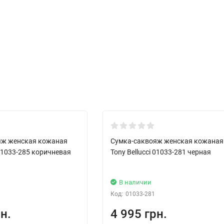
Хит!
яж женская кожаная
Сумка-саквояж женская кожаная
 01033-285 коричневая
Tony Bellucci 01033-281 черная
В наличии
Код:
01033-281
н.
4 995 грн.