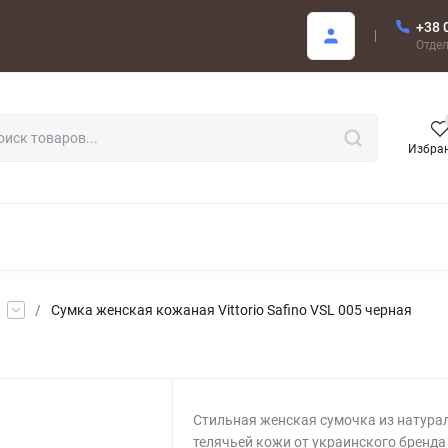
+38 
купателю
Отде
Избра
РОДАЖА
/
Сумка женская кожаная Vittorio Safino VSL 005 черная
Стильная женская сумочка из натура
телячьей кожи от украинского бренда V