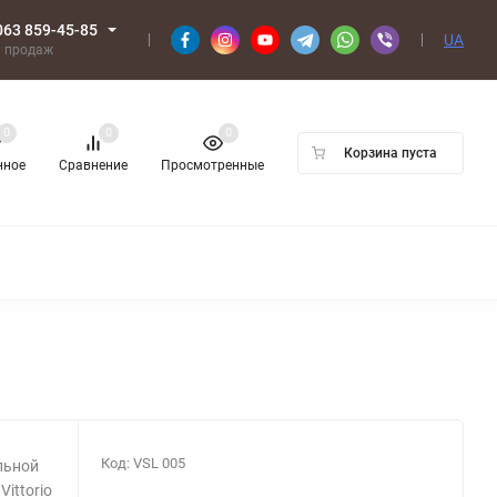
063 859-45-85
UA
л продаж
0
0
0
Корзина пуста
нное
Сравнение
Просмотренные
Код:
VSL 005
льной
ittorio