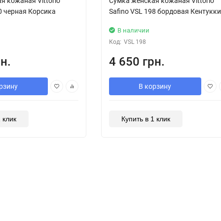
я кожаная Vittorio
Сумка женская кожаная Vittorio
90 черная Корсика
Safino VSL 198 бордовая Кентукки
В наличии
Код:
VSL 198
н.
4 650 грн.
рзину
В корзину
1 клик
Купить в 1 клик