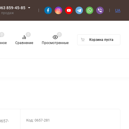
063 859-45-85
UA
л продаж
0
0
0
Корзина пуста
нное
Сравнение
Просмотренные
Код:
0657-281
0657-