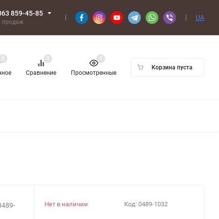
063 859-45-85
UA
л продаж
0
0
0
Корзина пуста
нное
Сравнение
Просмотренные
Нет в наличии
Код:
0489-1032
0489-