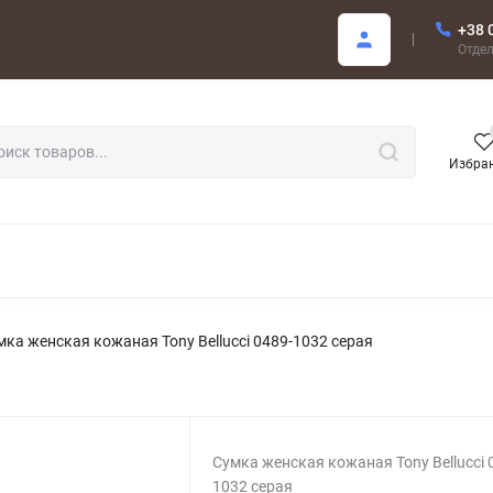
+38 
купателю
Отде
Избра
РОДАЖА
мка женская кожаная Tony Bellucci 0489-1032 серая
Сумка женская кожаная Tony Bellucci 
1032 серая