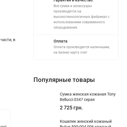
Все сумки и аксессуары
производятся на
высокотехнологичных фабриках с
использованием современного
оборудования.
части, в
Оплата
Оплата производится наличными,
на бизнес карту счет
Популярные товары
Сумка женская кожаная Tony
Bellucci 0347 серая
2 725 грн.
New!
New!
Кошелек женский кожаный
ucci
Сумка мужская кожаная Tony Bellucci
Butun 590-004 006 красный
Сумка м