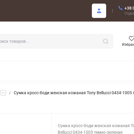
+38 
купателю
Отде
Избра
РОДАЖА
/
Сумка кросс-боди женская кожаная Tony Bellucci 0434-1005
Сумка кросс-боди женская кожаная T
Bellucci 0434-1005 темно-зеленая