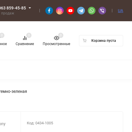
063 859-45-85
UA
л продаж
0
0
0
Корзина пуста
нное
Сравнение
Просмотренные
 темно-зеленая
Код:
0434-1005
ony