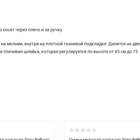
 носят через плечо и за ручку.
а молнии, внутри на плотной тканевой подкладке. Делится на две 
 плечевая шлейка, которая регулируется по высоте от 65 см до 75
New!
я кожаная Tony Bellucci
Сумка мужская кожаная Tony Bell