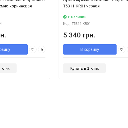
емно-коричневая
T5311-KR01 черная
В наличии
4
Код:
T5311-KR01
н.
5 340 грн.
рзину
В корзину
1 клик
Купить в 1 клик