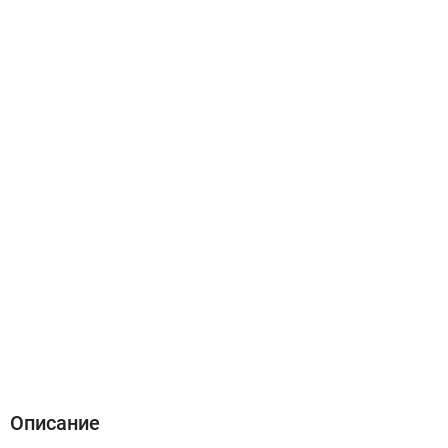
Описание
Характеристики
Отзывы (0)
Описание