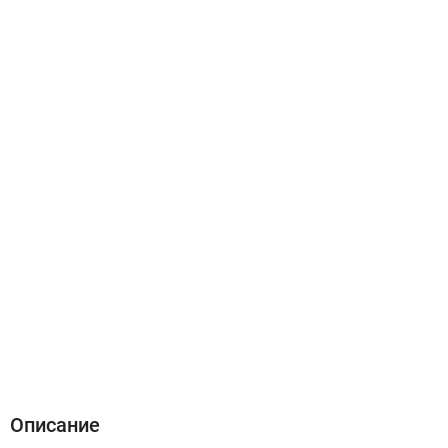
Описание
Характеристики
Отзывы (0)
Описание