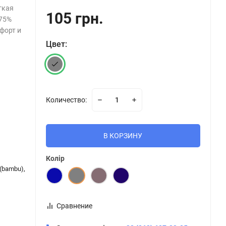
гкая
105 грн.
 75%
форт и
Цвет:
Количество:
В КОРЗИНУ
Колір
(bambu),
Сравнение