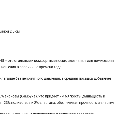
иной 2,5 см.
-45 – это стильные и комфортные носки, идеальные для демисезонн
я ношения в различные времена года.
легание без неприятного давления, а средняя посадка добавляет
5% вискозы (бамбука), что придает им мягкость, дышащесть и
т 23% полиэстера и 2% эластана, обеспечивая прочность и эластич
 делая их отличным дополнением к мужскому гардеробу.