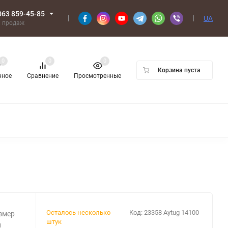
063 859-45-85
UA
л продаж
0
0
0
Корзина пуста
нное
Сравнение
Просмотренные
Осталось несколько
Код:
23358 Aytug 14100
змер
штук
и