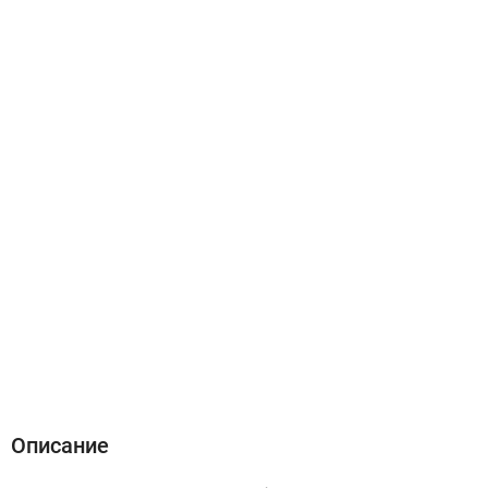
Описание
Характеристики
Отзывы (0)
Описание