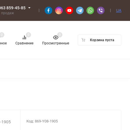
063 859-45-85
UA
л продаж
0
0
0
Корзина пуста
нное
Сравнение
Просмотренные
Код:
869-Y08-1905
8-1905