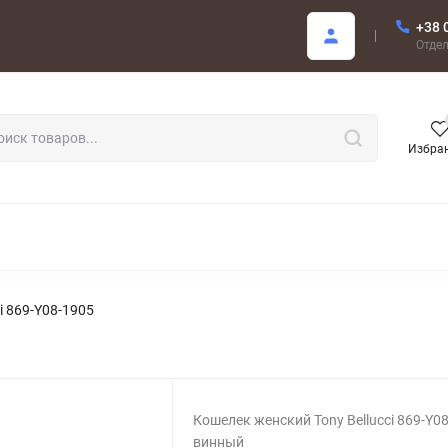
+38 
купателю
Отде
Избра
РОДАЖА
i 869-Y08-1905
Кошелек женский Tony Bellucci 869-Y0
винный