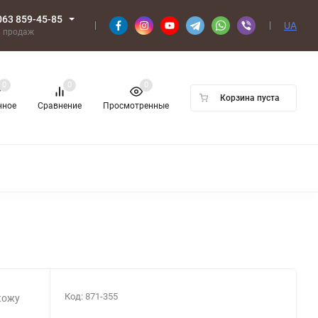
063 859-45-85
UA
л продаж
0
0
0
Корзина пуста
нное
Сравнение
Просмотренные
Код:
871-355
кожу