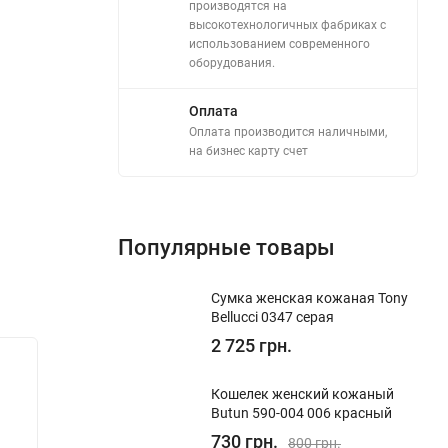
производятся на
высокотехнологичных фабриках с
использованием современного
оборудования.
Оплата
Оплата производится наличными,
на бизнес карту счет
Популярные товары
Сумка женская кожаная Tony
Bellucci 0347 серая
2 725 грн.
Хит!
Хит!
Кошелек женский кожаный
Кошелек мужской кожаный Tony
Кошеле
Butun 590-004 006 красный
Bellucci T526-286 темно-коричневый
Bellucc
730 грн.
800 грн.