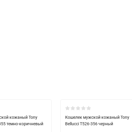
Хит!
ской кожаный Tony
Кошелек мужской кожаный Tony
6-355 темно-коричневый
Bellucci T526-356 черный