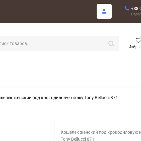
+38 
купателю
Отде
Избра
РОДАЖА
шелек женский под крокодиловую кожу Tony Bellucci 871
Кошелек женский под крокодиловую 
Tony Bellucci 871