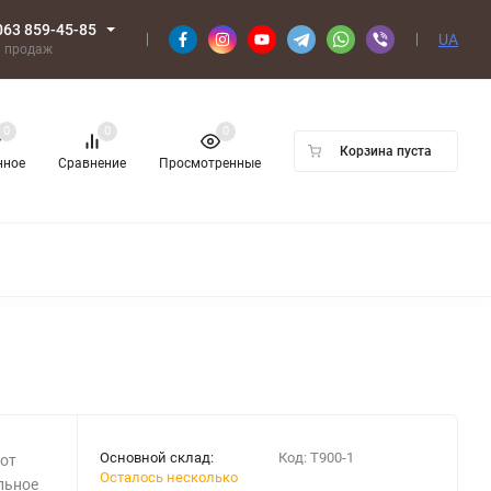
063 859-45-85
UA
л продаж
0
0
0
Корзина пуста
нное
Сравнение
Просмотренные
Основной склад:
Код:
T900-1
от
Осталось несколько
альное