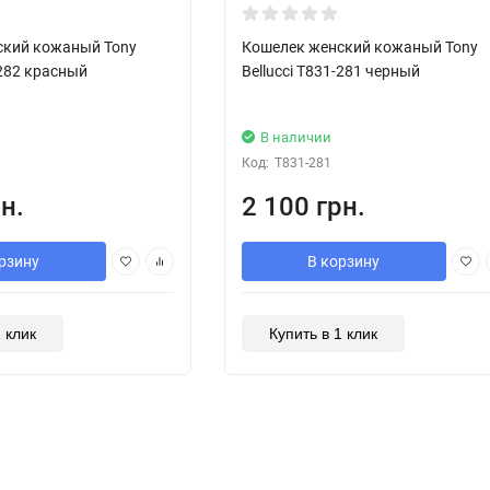
Хит!
ский кожаный Tony
Кошелек женский кожаный Tony
-282 красный
Bellucci T831-281 черный
В наличии
Код:
T831-281
н.
2 100 грн.
рзину
В корзину
1 клик
Купить в 1 клик