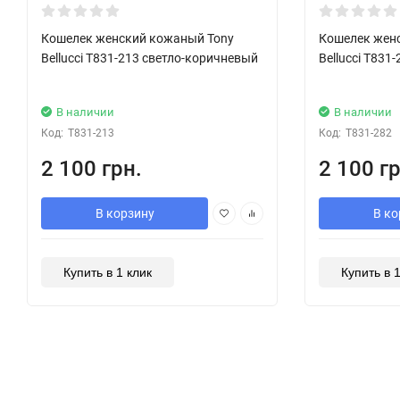
Хит!
Хит!
Кошелек женский кожаный Tony
Кошелек жен
Bellucci T831-213 светло-коричневый
Bellucci T831
В наличии
В наличии
Код:
T831-213
Код:
T831-282
2 100 грн.
2 100 гр
В корзину
В ко
Купить в 1 клик
Купить в 