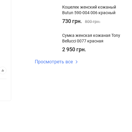
New!
New!
Кошелек женский кожаный
Кошелек женский кожаный Tony
Butun 590-004 006 красный
Кошеле
Bellucci T800-353 коричневый
Bellucc
730 грн.
800 грн.
Сумка женская кожаная Tony
В наличии
В на
Bellucci 0077 красная
Код:
T800-353
Код:
T80
2 950 грн.
1 820 грн.
1 82
Просмотреть все
В корзину
Купить в 1 клик
Купи