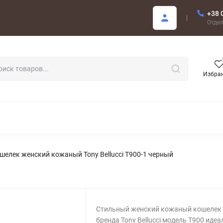
+38 
купателю
Отде
Избра
РОДАЖА
шелек женский кожаный Tony Bellucci T900-1 черный
Стильный женский кожаный кошелек 
бренда Tony Bellucci модель T900 иде