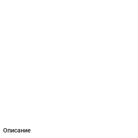
Описание
Характеристики
Отзывы (0)
Описание