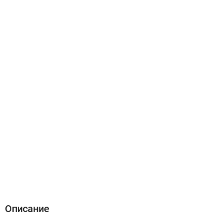
Описание
Характеристики
Отзывы (0)
Описание