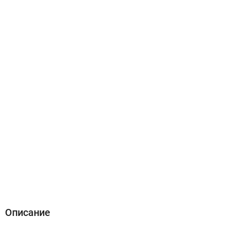
Описание
Характеристики
Отзывы (0)
Описание