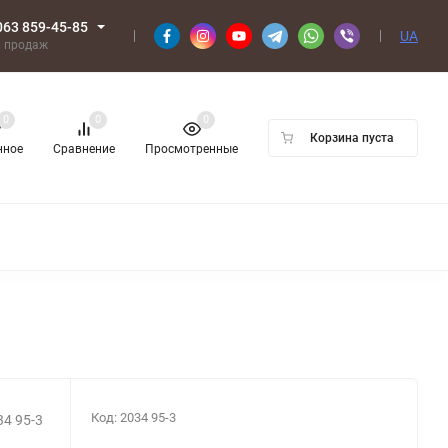
063 859-45-85
UA
л продаж
0
0
0
Корзина пуста
нное
Сравнение
Просмотренные
Код:
2034 95-3
4 95-3