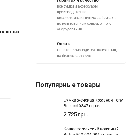
Все сумки и аксессуары
производятся на
высокотехнологичных фабриках с
использованием современного
оборудования.
исконтных
Оплата
Оплата производится наличными,
на бизнес карту счет
Популярные товары
Сумка женская кожаная Tony
Bellucci 0347 серая
2 725 грн.
a
Кошелек женский кожаный Eminsa
Кошеле
2154 37-23 оранжевый
2154 9-
Кошелек женский кожаный
Butun 590-004 006 красный
В наличии
В на