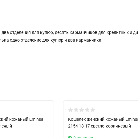
ь два отделения для купюр, десять карманчиков для кредитных и д
елька одно отделение для купюр и два карманчика.
ский кожаный Eminsa
Кошелек женский кожаный Emins
еленый
2154 18-17 светло-коричневый
В наличии