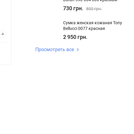
Код:
2154 37-23
Код:
215
730 грн.
800 грн.
1 410 грн.
1 41
Сумка женская кожаная Tony
Bellucci 0077 красная
В корзину
2 950 грн.
Просмотреть все
Купить в 1 клик
Купи