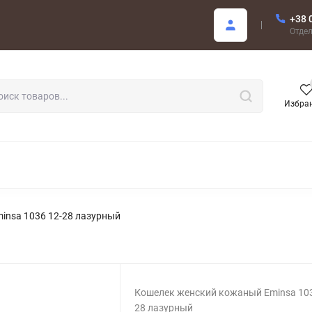
+38 
купателю
Отде
Избра
РОДАЖА
insa 1036 12-28 лазурный
Кошелек женский кожаный Eminsa 103
28 лазурный