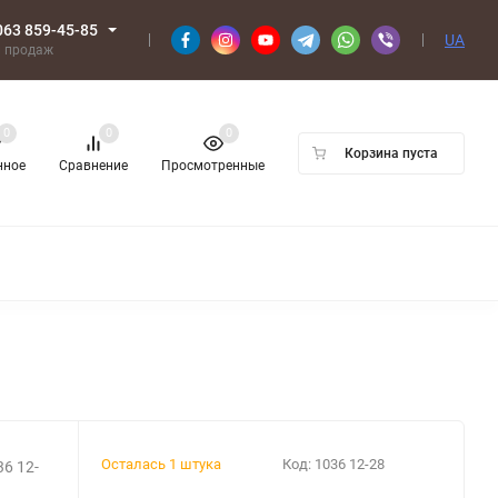
063 859-45-85
UA
л продаж
0
0
0
Корзина пуста
нное
Сравнение
Просмотренные
Осталась 1 штука
Код:
1036 12-28
6 12-