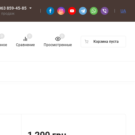
063 859-45-85
UA
л продаж
0
0
0
Корзина пуста
нное
Сравнение
Просмотренные