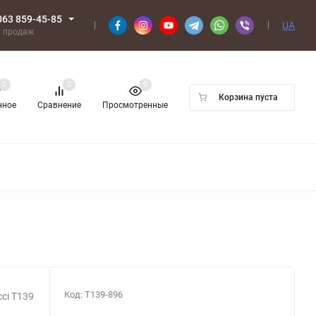
063 859-45-85
UA
л продаж
0
0
0
Корзина пуста
нное
Сравнение
Просмотренные
Код:
T139-896
ci T139