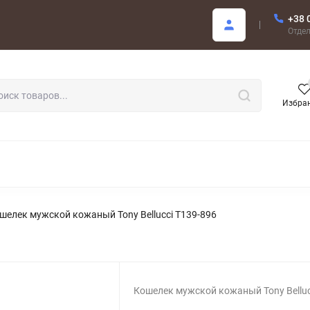
+38 
купателю
Отде
Избра
РОДАЖА
шелек мужской кожаный Tony Bellucci T139-896
Кошелек мужской кожаный Tony Belluc