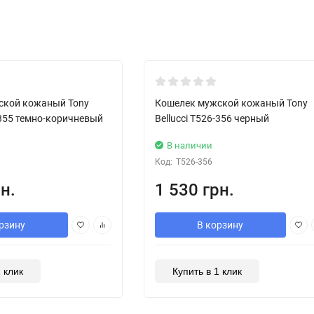
Хит!
ской кожаный Tony
Кошелек мужской кожаный Tony
6-355 темно-коричневый
Bellucci T526-356 черный
В наличии
Код:
T526-356
н.
1 530 грн.
рзину
В корзину
1 клик
Купить в 1 клик