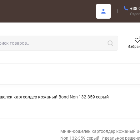
+38 
купателю
Отде
Избра
РОДАЖА
шелек картхолдер кожаный Bond Non 132-359 серый
Мини-кошелек картхолдер кожаный B
Non 132-359 серый. Идеальное решени