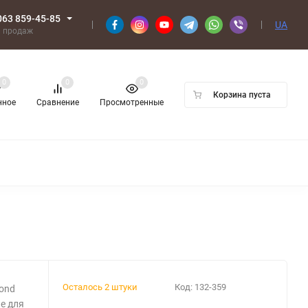
063 859-45-85
UA
л продаж
0
0
0
Корзина пуста
нное
Сравнение
Просмотренные
Осталось 2 штуки
Код:
132-359
ond
е для