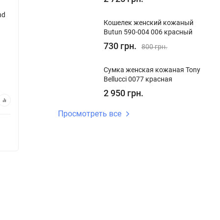
nd
Кошелек картхолдер кожаный Bond
Кошеле
Кошелек женский кожаный
Non 132-203 желтый
Non 132
Butun 590-004 006 красный
В наличии
730 грн.
В на
800 грн.
Код:
132-203
Код:
132
Сумка женская кожаная Tony
440 грн.
440 
Bellucci 0077 красная
2 950 грн.
В корзину
Просмотреть все
Купить в 1 клик
Купи