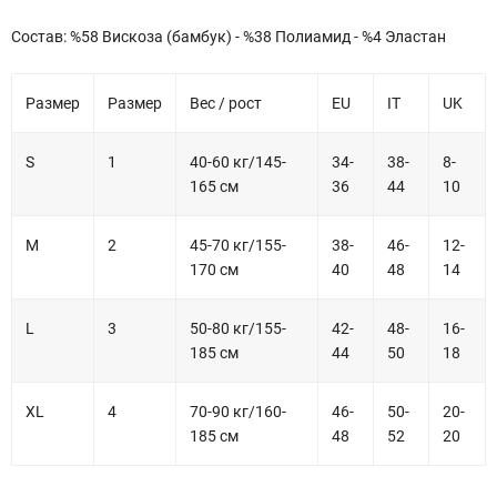
Состав: %58 Вискоза (бамбук) - %38 Полиамид - %4 Эластан
Размер
Размер
Вес / рост
EU
IT
UK
S
1
40-60 кг/145-
34-
38-
8-
165 см
36
44
10
M
2
45-70 кг/155-
38-
46-
12-
170 см
40
48
14
L
3
50-80 кг/155-
42-
48-
16-
185 см
44
50
18
XL
4
70-90 кг/160-
46-
50-
20-
185 см
48
52
20