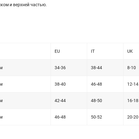
ком и верхней частью.
EU
IT
UK
см
34-36
38-44
8-10
см
38-40
46-48
12-14
см
42-44
48-50
16-18
см
46-48
50-52
20-20