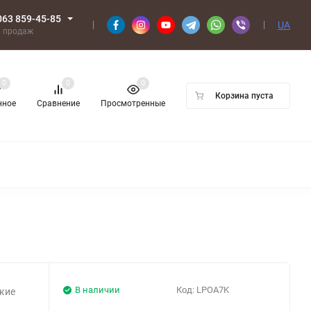
063 859-45-85
UA
л продаж
0
0
0
Корзина пуста
нное
Сравнение
Просмотренные
В наличии
Код:
LPOA7K
нкие