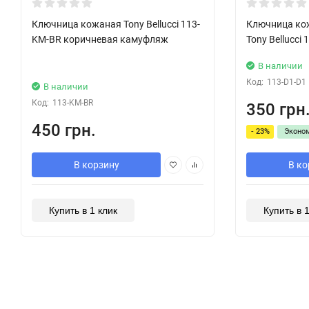
уцінка
Ключница кожаная Tony Bellucci 113-
Ключница ко
KM-BR коричневая камуфляж
Tony Bellucci
В наличии
Код:
113-D1-D1
В наличии
Код:
113-KM-BR
350 грн
450 грн.
- 23%
Эконо
В корзину
В ко
Купить в 1 клик
Купить в 