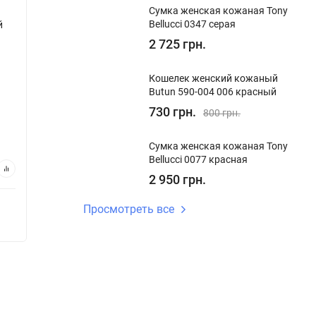
Сумка женская кожаная Tony
Bellucci 0347 серая
й
Ключница кожаная с перфорацией
Ключни
Tony Bellucci 113-D1-D1 светло-
Tony Be
2 725 грн.
голубая
Кошелек женский кожаный
В наличии
В на
Butun 590-004 006 красный
Код:
113-D1-D1
Код:
113
730 грн.
800 грн.
450 грн.
450 
Сумка женская кожаная Tony
Bellucci 0077 красная
В корзину
2 950 грн.
Просмотреть все
Купить в 1 клик
Купи