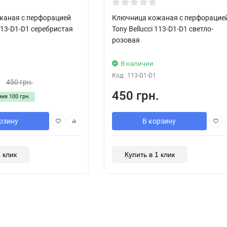
жаная с перфорацией
Ключница кожаная с перфорацие
 113-D1-D1 серебристая
Tony Bellucci 113-D1-D1 светло-
розовая
В наличии
Код:
113-D1-D1
.
450 грн.
450 грн.
мия
100 грн.
рзину
В корзину
1 клик
Купить в 1 клик