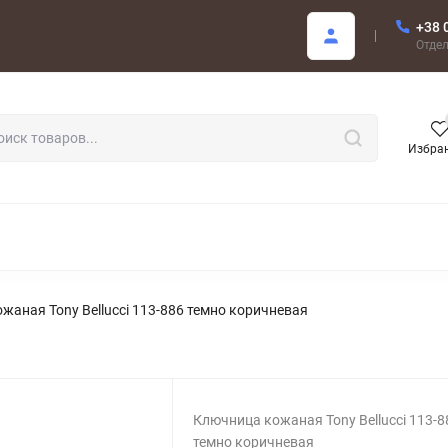
+38 
купателю
Отде
Избра
РОДАЖА
жаная Tony Bellucci 113-886 темно коричневая
Ключница кожаная Tony Bellucci 113-8
темно коричневая