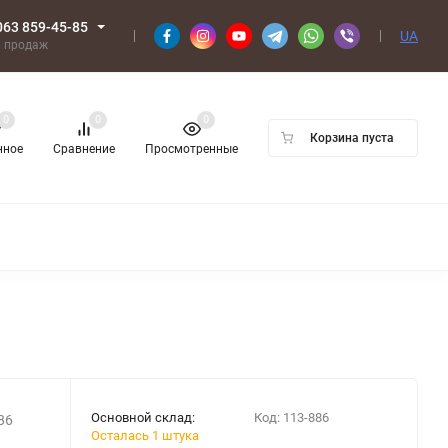
063 859-45-85
UA
л продаж
0
0
0
Корзина пуста
нное
Сравнение
Просмотренные
Основной склад:
Код:
113-886
86
Осталась 1 штука