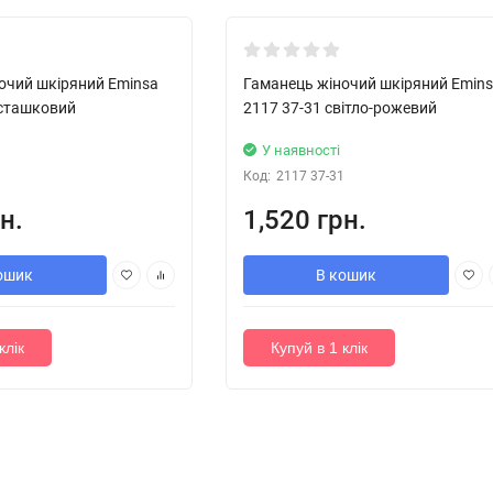
Хіт!
очий шкіряний Eminsa
Гаманець жіночий шкіряний Emin
істашковий
2117 37-31 світло-рожевий
У наявності
8
Код:
2117 37-31
н.
1,520 грн.
ошик
В кошик
клік
Купуй в 1 клік