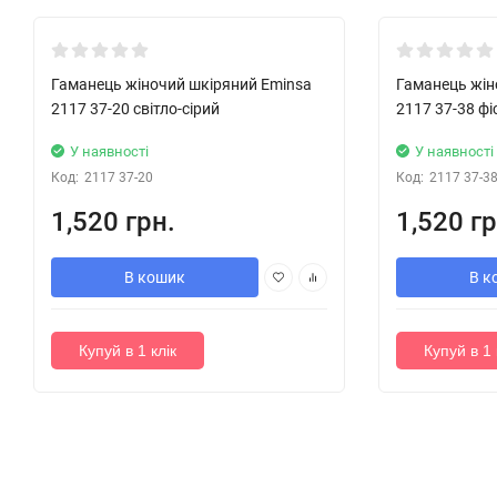
Хіт!
Хіт!
Гаманець жіночий шкіряний Eminsa
Гаманець жін
2117 37-20 світло-сірий
2117 37-38 ф
У наявності
У наявності
Код:
2117 37-20
Код:
2117 37-3
1,520 грн.
1,520 гр
В кошик
В к
Купуй в 1 клік
Купуй в 1 