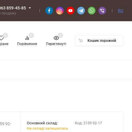
063 859-45-85
RU
л продажу
0
0
0
Кошик порожній
бране
Порівняння
Переглянуті
Основний склад:
Код:
2159 92-17
59 92-
На складі залишилась