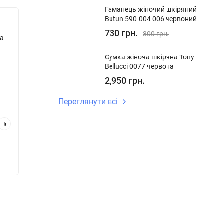
​Гаманець жіночий шкіряний
Butun 590-004 006 червоний
Хіт!
730 грн.
800 грн.
sa
Гаманець жіночий шкіряний Eminsa
Гаманец
2117 9-27 зелений
2159 4-
Сумка жіноча шкіряна Tony
Bellucci 0077 червона
У наявності
У ная
2,950 грн.
Код:
2117 9-27
Код:
215
1,520 грн.
1,45
Переглянути всі
В кошик
Купуй в 1 клік
Купу