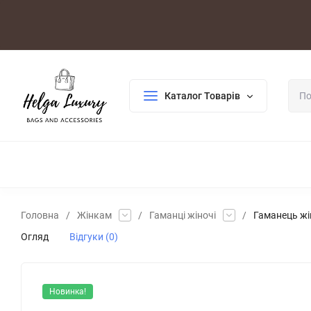
Оплата/Доставка
Повернення/Гарантія
Контакти
Каталог Товарів
ДЛЯ ЖІНОК
ДЛЯ ЧОЛОВІКІВ
ГАЛАНТЕРЕЯ
РОЗПР
Головна
/
Жінкам
/
Гаманці жіночі
/
Гаманець жі
Огляд
Відгуки (0)
Новинка!