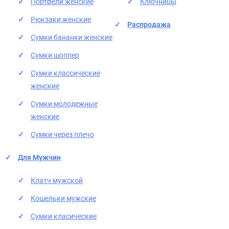
Портфели женские
Ключницы
Рюкзаки женские
Распродажа
Сумки бананки женские
Сумки шоппер
Сумки классические
женские
Сумки молодежные
женские
Сумки через плечо
Для Мужчин
Клатч мужской
Кошельки мужские
Сумки класические