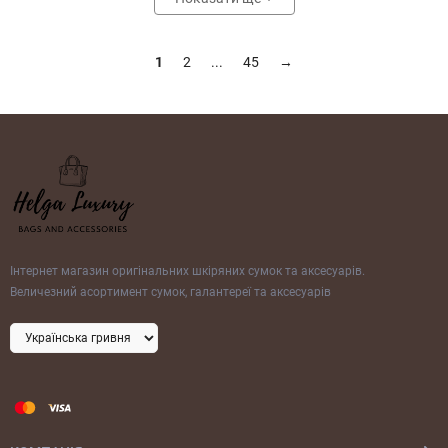
1
2
...
45
→
Інтернет магазин оригінальних шкіряних сумок та аксесуарів.
Величезний асортимент сумок, галантереї та аксесуарів