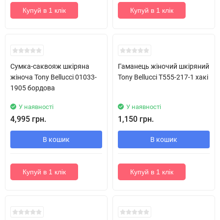
Купуй в 1 клік
Купуй в 1 клік
Хіт!
Хіт!
Сумка-саквояж шкіряна
Гаманець жіночий шкіряний
жіноча Tony Bellucci 01033-
Tony Bellucci T555-217-1 хакі
1905 бордова
У наявності
У наявності
4,995 грн.
1,150 грн.
В кошик
В кошик
Купуй в 1 клік
Купуй в 1 клік
уцінка