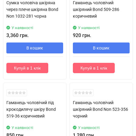
Сумка чоловіча шкіряна
Гаманець чоловічий
через плече шкіряна Bond
шкіряний Bond 509-286
Non 1032-281 чорна
коричневий
У наявності
У наявності
3,360 грн.
920 грн.
В кошик
В кошик
Купуй в 1 клік
Купуй в 1 клік
Новинка!
Гаманець чоловічий під
Гаманець чоловічий
крокодилячу шкіру Bond
шкіряний Bond Non 523-356
519-36 коричневий
чорний
У наявності
У наявності
850 грн.
1,280 грн.