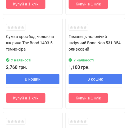
Купуй в 1 клік
Купуй в 1 клік
Сумка крос боді чоловіча
Гаманець чоловічий
шкіряна The Bond 1403-5
шкіряний Bond Non 531-354
темно-сіра
оливковий
У наявності
У наявності
2,760 грн.
1,100 грн.
В кошик
В кошик
Купуй в 1 клік
Купуй в 1 клік
Новинка!