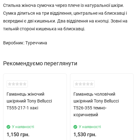
Стильна жіноча сумочка через плече із натуральної шкіри.
Сумка ділиться на три відділення, центральне на блискавці і
всередині є дві кишеньки. Два відділення на кнопці. Зовні на
тильній стороні кишенька на блискавці.
Виробник: Туреччина
Рекомендуємо переглянути
Хіт!
Хіт!
Гаманець жіночий
Гаманець чоловічий
шкіряний Tony Bellucci
шкіряний Tony Bellucci
T555-217-1 хакі
T526-355 темно-
коричневий
У наявності
У наявності
1,150 грн.
1,530 грн.