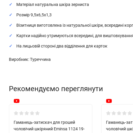
Матеріал натуральна шкіра зерниста
Розмір 9,5х6,5х1,3
Візитниця виготовлена із натуральної шкіри, всередині кор
Картки надійно утримуються всередині, для виштовхування
На лицьовій стороні два відділення для карток
Виробник: Туреччина
Рекомендуємо переглянути
Новинка!
Новинка!
Гаманець-затискач для грошей
Гаманець-зат
чоловічий шкіряний Eminsa 1124 19-
чоловічий шк