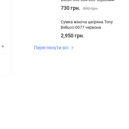
4/26-4 коричневий
730 грн.
800 грн.
У наявності
У ная
Код:
1124 4-4/26-4
Код:
162
Сумка жіноча шкіряна Tony
Bellucci 0077 червона
900 грн.
650 
2,950 грн.
В кошик
Переглянути всі
Купуй в 1 клік
Купу