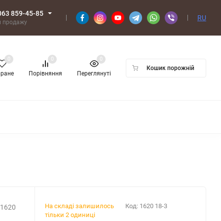
063 859-45-85
RU
л продажу
0
0
0
Кошик порожній
бране
Порівняння
Переглянуті
На складі залишилось
Код:
1620 18-3
 1620
тільки 2 одиниці