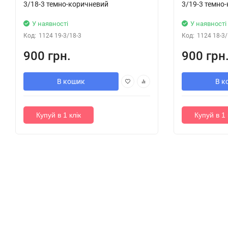
3/18-3 темно-коричневий
3/19-3 темно
У наявності
У наявності
Код:
1124 19-3/18-3
Код:
1124 18-3/
900 грн.
900 грн
В кошик
В к
Купуй в 1 клік
Купуй в 1 