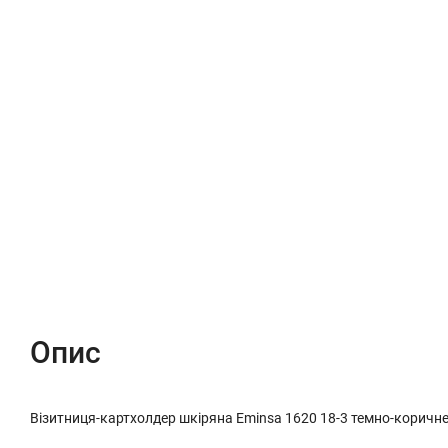
Опис
Характеристики
Відгуки (0)
Опис
Візитниця-картхолдер шкіряна Eminsa 1620 18-3 темно-коричн