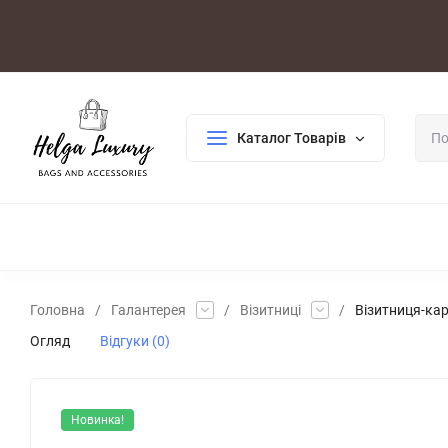
Оплата/Доставка
Повернення/Гарантія
Контакти
Каталог Товарів
ДЛЯ ЖІНОК
ДЛЯ ЧОЛОВІКІВ
ГАЛАНТЕРЕЯ
РОЗПР
Головна
/
Галантерея
/
Візитниці
/
Візитниця-кар
Огляд
Відгуки (0)
Новинка!