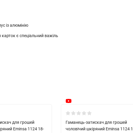
пус із алюмінію
 карток є спеціальний важіль
Новинка!
искач для грошей
Гаманець-затискач для грошей
іряний Eminsa 1124 18-
чоловічий шкіряний Eminsa 1124 1