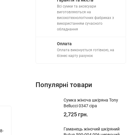
Всі сумки та аксесуари
виготовляються на
високотехнологічних фабриках з
використанням сучасного
обладнання
Оплата
Оплата виконується готівкою, на
бізнес карту рахунок
Популярні товари
​Сумка жіноча шкіряна Tony
Bellucci 0347 сіра
2,725 грн.
Новинка!
Новинк
Гаманець-затискач для грошей
Візитни
​Гаманець жіночий шкіряний
8-
чоловічий шкіряний Eminsa 1124 4-
Eminsa 
Butun 590-004 006 червоний