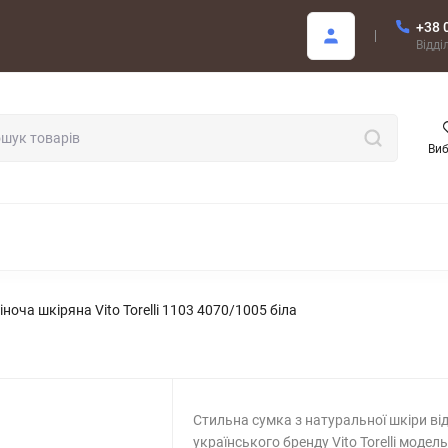
+38 
Покупцю
Відді
Ви
ОДАЖ
ноча шкіряна Vito Torelli 1103 4070/1005 біла
Стильна сумка з натуральної шкіри ві
українського бренду Vito Torelli модел