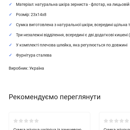
Матеріал: натуральна шкіра зерниста - флотар, на лицьовій 
Розмір: 23х14х8
Сумка виготовлена з натуральної шкіри, всередині щільна
Три незалежні відділення, всередині є дві додаткові кишені 
У комплекті плечова шлейка, яка регулюється по довжині
Фурнітура сталева
Виробник: Україна
Рекомендуємо переглянути
Новинка!
Новинка!
Сумка жіноча шкіряна із замшевою
Сумка жіноча