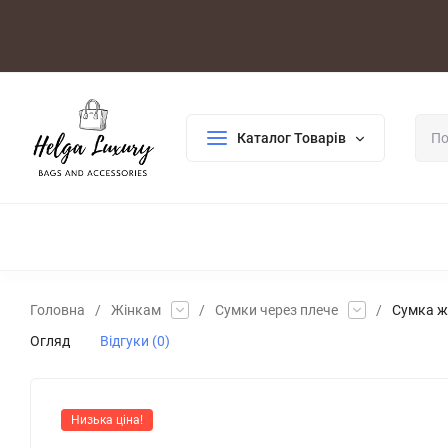
Оплата/Доставка
Повернення/Гарантія
Контакти
Каталог Товарів
ДЛЯ ЖІНОК
ДЛЯ ЧОЛОВІКІВ
ГАЛАНТЕРЕЯ
РОЗПР
Головна
/
Жінкам
/
Сумки через плече
/
Сумка жі
Огляд
Відгуки (0)
Низька ціна!