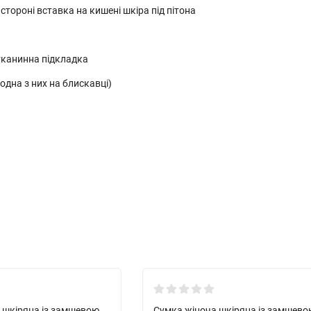
стороні вставка на кишені шкіра під пітона
 тканинна підкладка
(одна з них на блискавці)
Новинка!
 шкіряна із замшевою
Сумка жіноча шкіряна із замшево