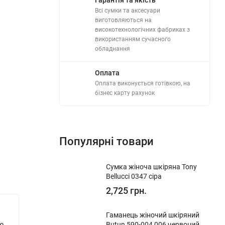
Всі сумки та аксесуари
виготовляються на
високотехнологічних фабриках з
використанням сучасного
обладнання
Оплата
Оплата виконується готівкою, на
бізнес карту рахунок
Популярні товари
​Сумка жіноча шкіряна Tony
Bellucci 0347 сіра
2,725 грн.
Новинка!
Новинк
​Гаманець жіночий шкіряний
ю
Сумка жіноча шкіряна Vito Torelli
Butun 590-004 006 червоний
Сумка ж