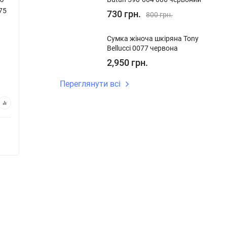
75
1065 2115 темно-коричнева
Torelli 
730 грн.
800 грн.
Сумка жіноча шкіряна Tony
У наявності
У ная
Bellucci 0077 червона
Код:
1065 2115
Код:
106
2,950 грн.
4,480 грн.
4,09
Переглянути всі
В кошик
Купуй в 1 клік
Купу