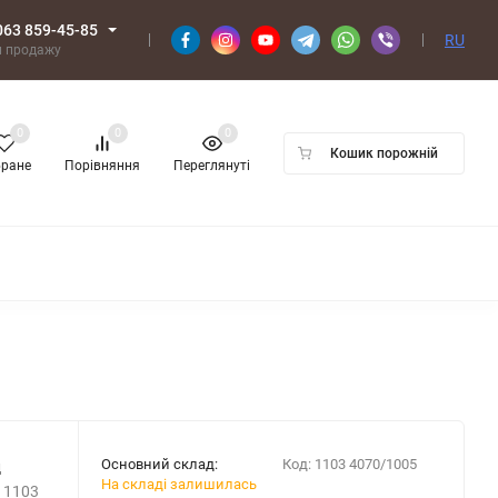
063 859-45-85
RU
л продажу
0
0
0
Кошик порожній
бране
Порівняння
Переглянуті
Основний склад:
Код:
1103 4070/1005
д
На складі залишилась
ь 1103