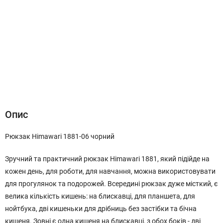
Опис
Характеристики
Відгуки (0)
Опис
Рюкзак Himawari 1881-06 чорний
Зручний та практичний рюкзак Himawari 1881, який підійде на
кожен день, для роботи, для навчання, можна використовувати
для прогулянок та подорожей. Всередині рюкзак дуже місткий, є
велика кількість кишень: на блискавці, для планшета, для
нойтбука, дві кишеньки для дрібниць без застібки та бічна
кишеня. Зовні є одна кишеня на блискавці, з обох боків - дві