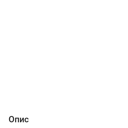
Опис
Характеристики
Відгуки (0)
Опис