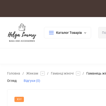
Оплата/Доставка
Повернення/Гарантія
Контакти
Каталог Товарів
ДЛЯ ЖІНОК
ДЛЯ ЧОЛОВІКІВ
ГАЛАНТЕРЕЯ
РОЗПР
Головна
/
Жінкам
/
Гаманці жіночі
/
Гаманець жі
Огляд
Відгуки (0)
Хіт!