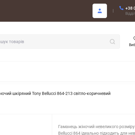
+38 
Покупцю
Відді
Ви
ОДАЖ
ночий шкіряний Tony Bellucci 864-213 світло-коричневий
Гаманець жіночий невеликого розміру
Bellucci 864 ідеально підходить для не