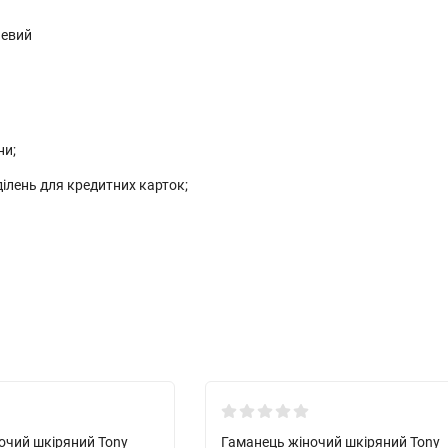
невий
ни;
дділень для кредитних карток;
Хіт!
очий шкіряний Tony
Гаманець жіночий шкіряний Tony