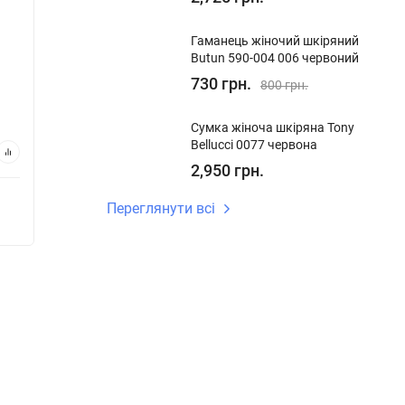
Bellucci 864-201 молочний
Bellucc
​Гаманець жіночий шкіряний
У наявності
У ная
Butun 590-004 006 червоний
Код:
864-201
Код:
864
730 грн.
800 грн.
1,820 грн.
1,82
Сумка жіноча шкіряна Tony
Bellucci 0077 червона
В кошик
2,950 грн.
Переглянути всі
Купуй в 1 клік
Купу