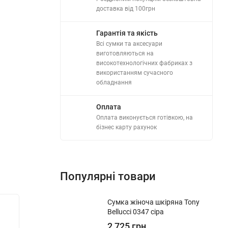
доставка від 100грн
Гарантія та якість
Всі сумки та аксесуари
виготовляються на
високотехнологічних фабриках з
використанням сучасного
обладнання
Оплата
Оплата виконується готівкою, на
бізнес карту рахунок
Популярні товари
​Сумка жіноча шкіряна Tony
Хіт!
Хіт!
Bellucci 0347 сіра
Гаманець жіночий шкіряний Tony
2,725 грн.
Шкіряни