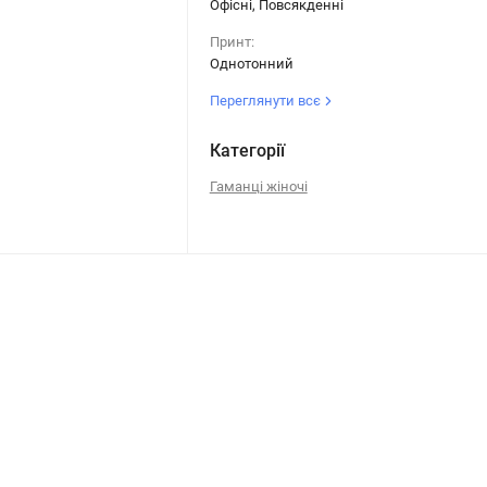
Офісні, Повсякденні
Принт:
Однотонний
Переглянути всє
Категорії
Гаманці жіночі