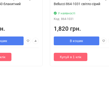
450 блакитний
Bellucci 864-1031 світло-сірий
У наявності
Код:
864-1031
н.
1,820 грн.
ошик
В кошик
клік
Купуй в 1 клік