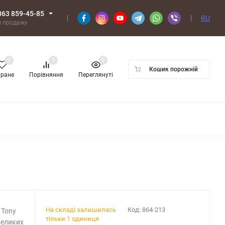
063 859-45-85
RU
л продажу
0
0
0
Кошик порожній
бране
Порівняння
Переглянуті
На складі залишилась
Код:
864-213
 Tony
тільки 1 одиниця
великих