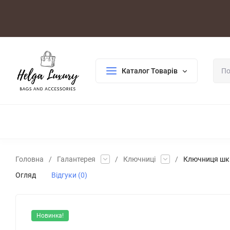
Оплата/Доставка
Повернення/Гарантія
Контакти
Каталог Товарів
ДЛЯ ЖІНОК
ДЛЯ ЧОЛОВІКІВ
ГАЛАНТЕРЕЯ
РОЗПР
Головна
/
Галантерея
/
Ключниці
/
Ключниця шкі
Огляд
Відгуки (0)
Новинка!