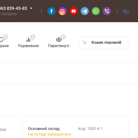
063 859-45-85
RU
л продажу
0
0
0
Кошик порожній
бране
Порівняння
Переглянуті
Основний склад:
Код:
1503 4-1
рна
На складі залишилось