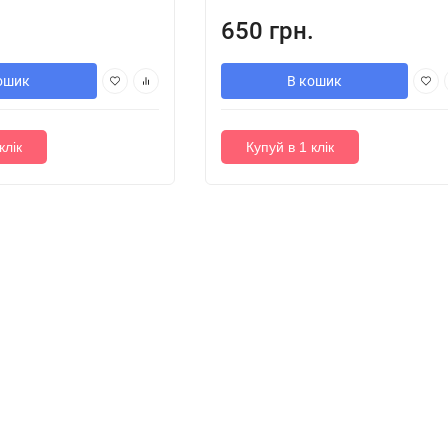
.
650 грн.
ошик
В кошик
клік
Купуй в 1 клік