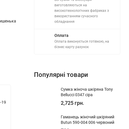
виготовляються на
високотехнологічних фабриках з
використанням сучасного
 кишенька
обладнання
Оплата
Оплата виконується готівкою, на
бізнес карту рахунок
Популярні товари
​Сумка жіноча шкіряна Tony
Новинка!
Новинк
Bellucci 0347 сіра
-19
Ключниця шкіряна Eminsa 1588 18-16
2,725 грн.
Ключниц
зелена
темно-
​Гаманець жіночий шкіряний
У наявності
У ная
Butun 590-004 006 червоний
Код:
1588 18-16
Код:
150