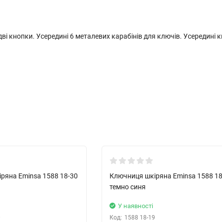
ві кнопки. Усередині 6 металевих карабінів для ключів. Усередині
Новинка!
ряна Eminsa 1588 18-30
Ключниця шкіряна Eminsa 1588 18
темно синя
У наявності
0
Код:
1588 18-19