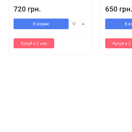
720 грн.
650 грн
В кошик
В к
Купуй в 1 клік
Купуй в 1 