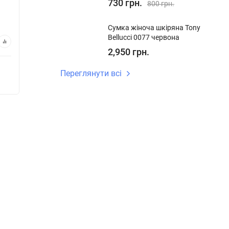
730 грн.
800 грн.
650 грн.
560 
Сумка жіноча шкіряна Tony
Bellucci 0077 червона
В кошик
2,950 грн.
Переглянути всі
Купуй в 1 клік
Купу