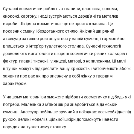
Сучасні косметички роблять з тканини, пластика, соломи,
екокожі, картону. Іноді зустрічаються дерев'яні та металеві
вироби. Шкіряна косметичка - це не просто класика. Це
показник смаку і бездоганного стилю. Якісний шкіряний
аксесуар затишно розташується у вашій сумочці і гармонійно
впишеться в інтер'єр туалетного столика. Сучасні технології
дозволяють виготовляти шкіряні косметички різних кольорів і
фактур: гладкі, тиснені, глянцеві, матові, з напиленням. Ці милі
штучки можуть підкреслити вашу крихкість і витонченість або ж
заявити про вас як про впевнену в собі жінку з твердим
характером.
У нашому магазині ви зможете підібрати косметичку під будь-які
потреби. Маленька з м'якої шкіри знадобиться в дамській
сумочці. Аксесуар побільше зручний в поїздках: все необхідне під
рукою. Великі моделі з щільної шкіри допоможуть навести
порядок на туалетному столику.