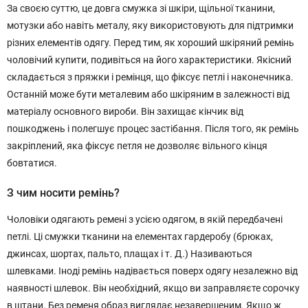
За своєю суттю, це довга смужка зі шкіри, щільної тканини,
мотузки або навіть металу, яку використовують для підтримки
різних елементів одягу. Перед тим, як хороший шкіряний ремінь
чоловічий купити, подивіться на його характеристики. Якісний
складається з пряжки і ремінця, що фіксує петлі і наконечника.
Останній може бути металевим або шкіряним в залежності від
матеріалу основного вироби. Він захищає кінчик від
пошкоджень і полегшує процес застібання. Після того, як ремінь
закріплений, яка фіксує петля не дозволяє вільного кінця
бовтатися.
З чим носити ремінь?
Чоловіки одягають ремені з усією одягом, в якій передбачені
петлі. Ці смужки тканини на елементах гардеробу (брюках,
джинсах, шортах, пальто, плащах і т. Д.) Називаються
шлевками. Іноді ремінь надівається поверх одягу незалежно від
наявності шлевок. Він необхідний, якщо ви заправляєте сорочку
в штани. Без ременя образ виглядає незавершеним. Якщо ж