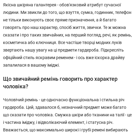
Якісна шкіряна галантерея - обов'язковий атрибут сучасної
людини. Ми звикли до того, що взуття, сумка, годинник, телефон
не тільки виконують своє пряме призначення, а й багато
говорять про наш характер, спосіб життя, звички. Те ж можна
сказати і про таких звичайних, на перший погляд, речі, як ремінь,
косметичка або ключниця. Все частіше творці модних луків
звертають нашу увагу на ці предмети гардероба. Підкресліть
офіційний стиль яскравим ременем - і ось вже іскорка драйву
запалилася в вашому іміджі.
Що звичайний ремінь говорить про характер
чоловіка?
Чоловічий ремінь - це одночасно функціональна і стильна річ
гардероба. Цей, здавалося б, незначний предмет може багато
що сказати про чоловіка. Смужка шкіри або тканини на талії - це
і частина іміджу, і відволікаючий елемент, і статусна річ.
Вважається, що максимально широкі і грубі ремені вибирають