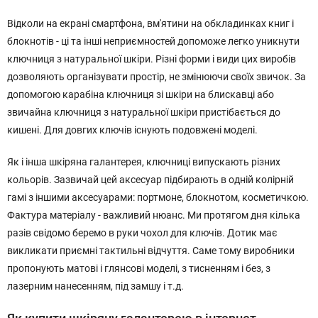
Відколи на екрані смартфона, вм'ятини на обкладинках книг і
блокнотів - ці та інші неприємностей допоможе легко уникнути
ключниця з натуральної шкіри. Різні форми і види цих виробів
дозволяють організувати простір, не змінюючи своїх звичок. За
допомогою карабіна ключниця зі шкіри на блискавці або
звичайна ключниця з натуральної шкіри пристібається до
кишені. Для довгих ключів існують подовжені моделі.
Як і інша шкіряна галантерея, ключниці випускають різних
кольорів. Зазвичай цей аксесуар підбирають в одній колірній
гамі з іншими аксесуарами: портмоне, блокнотом, косметичкою.
Фактура матеріалу - важливий нюанс. Ми протягом дня кілька
разів свідомо беремо в руки чохол для ключів. Дотик має
викликати приємні тактильні відчуття. Саме тому виробники
пропонують матові і глянсові моделі, з тисненням і без, з
лазерним нанесенням, під замшу і т.д.