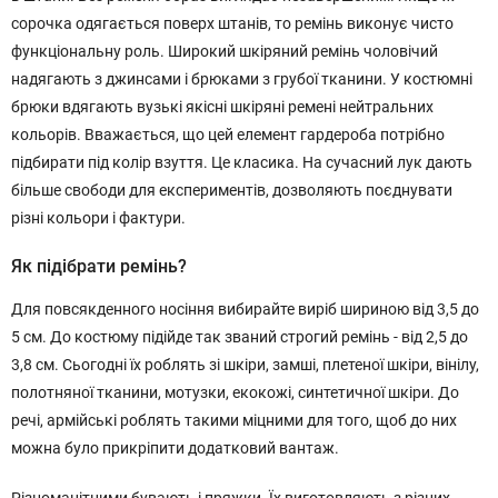
сорочка одягається поверх штанів, то ремінь виконує чисто
функціональну роль. Широкий шкіряний ремінь чоловічий
надягають з джинсами і брюками з грубої тканини. У костюмні
брюки вдягають вузькі якісні шкіряні ремені нейтральних
кольорів. Вважається, що цей елемент гардероба потрібно
підбирати під колір взуття. Це класика. На сучасний лук дають
більше свободи для експериментів, дозволяють поєднувати
різні кольори і фактури.
Як підібрати ремінь?
Для повсякденного носіння вибирайте виріб шириною від 3,5 до
5 см. До костюму підійде так званий строгий ремінь - від 2,5 до
3,8 см. Сьогодні їх роблять зі шкіри, замші, плетеної шкіри, вінілу,
полотняної тканини, мотузки, екокожі, синтетичної шкіри. До
речі, армійські роблять такими міцними для того, щоб до них
можна було прикріпити додатковий вантаж.