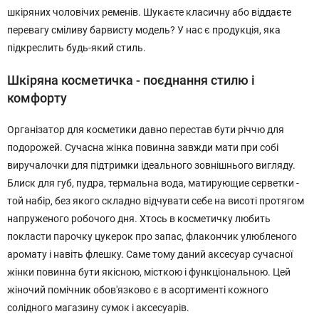
шкіряних чоловічих ременів. Шукаєте класичну або віддаєте
перевагу сміливу барвисту модель? У нас є продукція, яка
підкреслить будь-який стиль.
Шкіряна косметичка - поєднання стилю і
комфорту
Організатор для косметики давно перестав бути річчю для
подорожей. Сучасна жінка повинна завжди мати при собі
виручалочки для підтримки ідеального зовнішнього вигляду.
Блиск для губ, пудра, термальна вода, матирующие серветки -
той набір, без якого складно відчувати себе на висоті протягом
напруженого робочого дня. Хтось в косметичку любить
покласти парочку цукерок про запас, флакончик улюбленого
аромату і навіть флешку. Саме тому даний аксесуар сучасної
жінки повинна бути якісною, місткою і функціональною. Цей
жіночий помічник обов'язково є в асортименті кожного
солідного магазину сумок і аксесуарів.