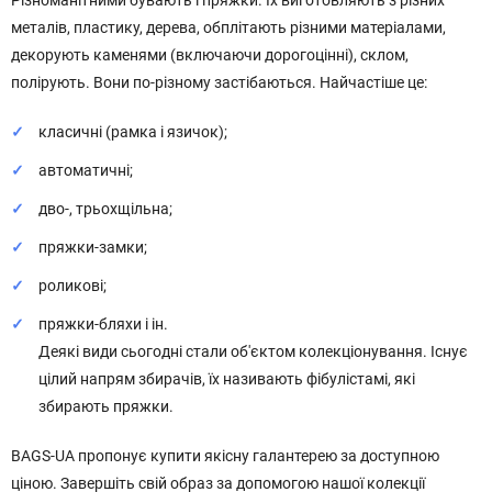
Різноманітними бувають і пряжки. Їх виготовляють з різних
металів, пластику, дерева, обплітають різними матеріалами,
декорують каменями (включаючи дорогоцінні), склом,
полірують. Вони по-різному застібаються. Найчастіше це:
класичні (рамка і язичок);
автоматичні;
дво-, трьохщільна;
пряжки-замки;
роликові;
пряжки-бляхи і ін.
Деякі види сьогодні стали об'єктом колекціонування. Існує
цілий напрям збирачів, їх називають фібулістамі, які
збирають пряжки.
BAGS-UA пропонує купити якісну галантерею за доступною
ціною. Завершіть свій образ за допомогою нашої колекції