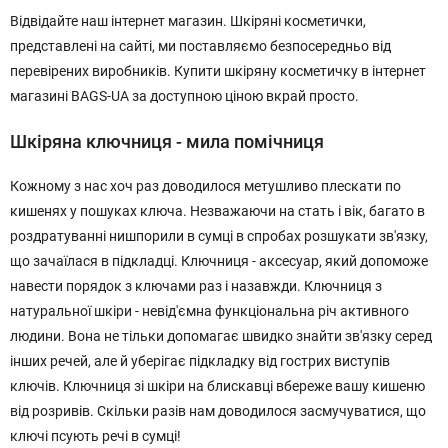
Відвідайте наш інтернет магазин. Шкіряні косметички,
представлені на сайті, ми поставляємо безпосередньо від
перевірених виробників. Купити шкіряну косметичку в інтернет
магазині BAGS-UA за доступною ціною вкрай просто.
Шкіряна ключниця - мила помічниця
Кожному з нас хоч раз доводилося метушливо плескати по
кишенях у пошуках ключа. Незважаючи на стать і вік, багато в
роздратуванні нишпорили в сумці в спробах розшукати зв'язку,
що зачаїлася в підкладці. Ключниця - аксесуар, який допоможе
навести порядок з ключами раз і назавжди. Ключниця з
натуральної шкіри - невід'ємна функціональна річ активного
людини. Вона не тільки допомагає швидко знайти зв'язку серед
інших речей, але й уберігає підкладку від гострих виступів
ключів. Ключниця зі шкіри на блискавці вбереже вашу кишеню
від розривів. Скільки разів нам доводилося засмучуватися, що
ключі псують речі в сумці!