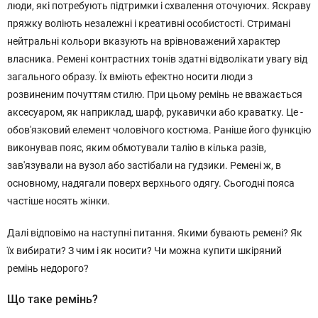
люди, які потребують підтримки і схвалення оточуючих. Яскраву
пряжку воліють незалежні і креативні особистості. Стримані
нейтральні кольори вказують на врівноважений характер
власника. Ремені контрастних тонів здатні відволікати увагу від
загального образу. Їх вміють ефектно носити люди з
розвиненим почуттям стилю. При цьому ремінь не вважається
аксесуаром, як наприклад, шарф, рукавички або краватку. Це -
обов'язковий елемент чоловічого костюма. Раніше його функцію
виконував пояс, яким обмотували талію в кілька разів,
зав'язували на вузол або застібали на гудзики. Ремені ж, в
основному, надягали поверх верхнього одягу. Сьогодні пояса
частіше носять жінки.
Далі відповімо на наступні питання. Якими бувають ремені? Як
їх вибирати? З чим і як носити? Чи можна купити шкіряний
ремінь недорого?
Що таке ремінь?