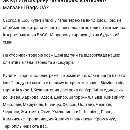
Як купити шкіряну галантерею в інтернет-
магазині Bags-UA?
Сьогодні, щоб купити якісну галантерею за вигідною ціною, не
обов'язково витрачати час на виснажливі походи по магазинах.
Інтернет-магазин BAGS-UA пропонує продукцію на будь-який
смак.
На сторінках товарів розміщені відгуки та відеоогляди наших
клієнтів на галантерею та аксесуари.
Купити шкіряні чоловічі ремені, косметички, ключниці та багато
іншої продукції можна в нашому інтернет магазині. Відмінна ціна,
гарантія якості, безкоштовна доставка по Україні за один день
до Києва, Харкова, Одеси, Дніпро, Запоріжжя, Львів, Кривий Ріг,
Миколаїв, Маріуполь, Вінницю, Херсон, Полтаву, Чернігів,
Черкаси, Житомир, Суми, Хмельницький, Чернівці , Рівне,
Кам'янське, Кропивницький, Івано-Франківськ, Кременчук,
Тернопіль чекають вас.