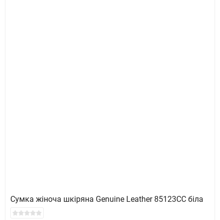
​Сумка жіноча шкіряна Genuine Leather 85123CC біла